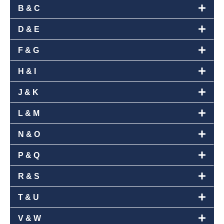
B & C
D & E
F & G
H & I
J & K
L & M
N & O
P & Q
R & S
T & U
V & W