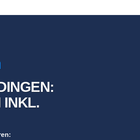
INGEN:
INKL.
ren: