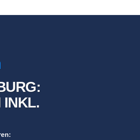
BURG:
INKL.
ren: